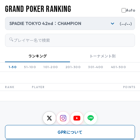
Grand Poker Ranking
Auto
（--/--）
🔍
ランキング
トーナメント別
1-50
51-100
101-200
201-300
301-400
401-500
RANK
PLAYER
POINTS
GPRについて