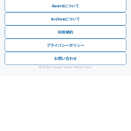
Awardについて
Archiveについて
利用規約
プライバシーポリシー
お問い合わせ
© 2026 Japan Open Poker Tour