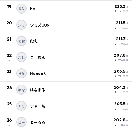
19
225.3
pt
KAI
KA
–
±0.0
2
ITP
20
211.5
pt
シミズ009
シミ
–
±0.0
2
ITP
21
211.3
pt
爬爬
爬爬
–
±0.0
2
ITP
22
207.8
pt
こしあん
こし
–
±0.0
2
ITP
23
205.5
pt
HandaK
HA
–
±0.0
2
ITP
24
204.2
pt
はなまる
はな
–
±0.0
3
ITP
25
203.5
pt
チャー坊
チャ
–
±0.0
2
ITP
26
202.8
pt
とーるる
とー
–
±0.0
2
ITP