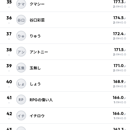
35
177.3
pt
クマシー
クマ
–
±0.0
2
ITP
36
174.5
pt
谷口彩菜
谷口
–
±0.0
2
ITP
37
172.4
pt
りゅう
りゅ
–
±0.0
2
ITP
38
171.5
pt
アントニー
アン
–
±0.0
2
ITP
39
171.0
pt
玉無し
玉無
–
±0.0
2
ITP
40
168.9
pt
しょう
しょ
–
±0.0
2
ITP
41
166.0
pt
RP
RPGの偉い人
–
±0.0
1
ITP
42
166.0
pt
イチロウ
イチ
–
±0.0
1
ITP
43
162.3
pt