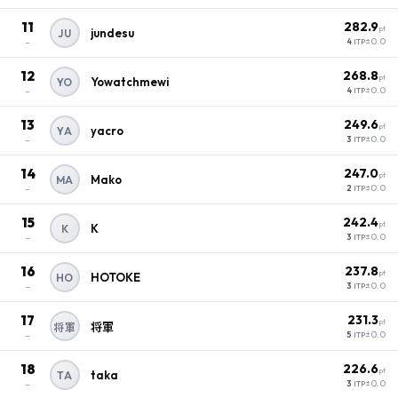
11
282.9
pt
jundesu
JU
–
±0.0
4
ITP
12
268.8
pt
Yowatchmewi
YO
–
±0.0
4
ITP
13
249.6
pt
yacro
YA
–
±0.0
3
ITP
14
247.0
pt
Mako
MA
–
±0.0
2
ITP
15
242.4
pt
K
K
–
±0.0
3
ITP
16
237.8
pt
HOTOKE
HO
–
±0.0
3
ITP
17
231.3
pt
将軍
将軍
–
±0.0
5
ITP
18
226.6
pt
taka
TA
–
±0.0
3
ITP