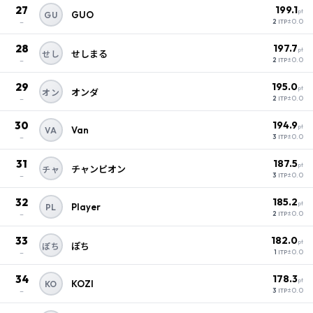
27
199.1
pt
GUO
GU
–
±0.0
2
ITP
28
197.7
pt
せしまる
せし
–
±0.0
2
ITP
29
195.0
pt
オンダ
オン
–
±0.0
2
ITP
30
194.9
pt
Van
VA
–
±0.0
3
ITP
31
187.5
pt
チャンピオン
チャ
–
±0.0
3
ITP
32
185.2
pt
Player
PL
–
±0.0
2
ITP
33
182.0
pt
ぽち
ぽち
–
±0.0
1
ITP
34
178.3
pt
KOZI
KO
–
±0.0
3
ITP