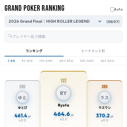
Grand Poker Ranking
Auto
（05/07）
🔍
ランキング
トーナメント別
1-50
51-100
101-200
201-300
301-400
401-500
1st
2nd
3rd
RY
ゆと
ラス
Ryota
ゆとぴ
ラスワン
464.6
461.4
370.2
pt
pt
pt
±0.0
±0.0
±0.0