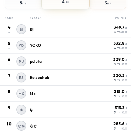
4
5
3
ITP
ITP
ITP
RANK
PLAYER
POINTS
4
349.7
pt
創
創
–
±0.0
3
ITP
5
332.8
pt
YOKO
YO
–
±0.0
4
ITP
6
329.0
pt
puluta
PU
–
±0.0
3
ITP
7
320.3
pt
Eo soohak
ES
–
±0.0
3
ITP
8
315.0
pt
M x
MX
–
±0.0
3
ITP
9
313.3
pt
ゆ
ゆ
–
±0.0
3
ITP
10
283.6
pt
なか
なか
–
±0.0
3
ITP