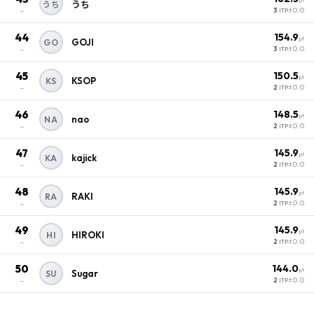
うち
うち
–
±0.0
3
ITP
44
154.9
pt
GOJI
GO
–
±0.0
3
ITP
45
150.5
pt
KSOP
KS
–
±0.0
2
ITP
46
148.5
pt
nao
NA
–
±0.0
2
ITP
47
145.9
pt
kajick
KA
–
±0.0
2
ITP
48
145.9
pt
RAKI
RA
–
±0.0
2
ITP
49
145.9
pt
HIROKI
HI
–
±0.0
2
ITP
50
144.0
pt
Sugar
SU
–
±0.0
2
ITP