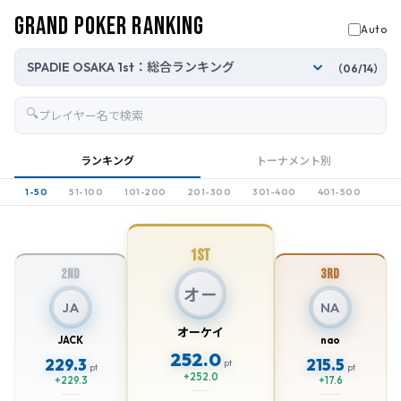
Grand Poker Ranking
Auto
（06/14）
🔍
ランキング
トーナメント別
1-50
51-100
101-200
201-300
301-400
401-500
1st
2nd
3rd
オー
JA
NA
オーケイ
JACK
nao
252.0
229.3
215.5
pt
pt
pt
+252.0
+229.3
+17.6