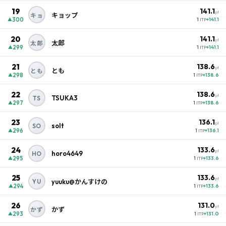
19
141.1
pt
キョップ
キョ
300
+141.1
▲
1
ITP
20
141.1
pt
太郎
太郎
299
+141.1
▲
1
ITP
21
138.6
pt
とも
とも
298
+138.6
▲
1
ITP
22
138.6
pt
TSUKA3
TS
297
+138.6
▲
1
ITP
23
136.1
pt
solt
SO
296
+136.1
▲
1
ITP
24
133.6
pt
horo4649
HO
295
+133.6
▲
1
ITP
25
133.6
pt
YU
yuuku@かんすけの
294
+133.6
▲
1
ITP
26
131.0
pt
かず
かず
293
+131.0
▲
1
ITP