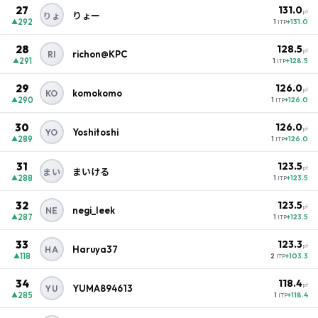
27
131.0
pt
りょー
りょ
292
+131.0
▲
1
ITP
28
128.5
pt
richon@KPC
RI
291
+128.5
▲
1
ITP
29
126.0
pt
komokomo
KO
290
+126.0
▲
1
ITP
30
126.0
pt
Yoshitoshi
YO
289
+126.0
▲
1
ITP
31
123.5
pt
まいける
まい
288
+123.5
▲
1
ITP
32
123.5
pt
negi_leek
NE
287
+123.5
▲
1
ITP
33
123.3
pt
Haruya37
HA
118
+103.3
▲
2
ITP
34
118.4
pt
YUMA894613
YU
285
+118.4
▲
1
ITP