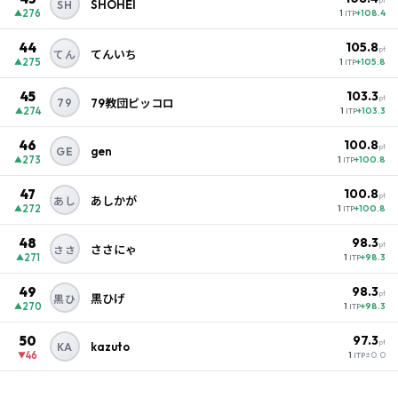
SHOHEI
SH
276
+108.4
▲
1
ITP
44
105.8
pt
てんいち
てん
275
+105.8
▲
1
ITP
45
103.3
pt
79
79教団ピッコロ
274
+103.3
▲
1
ITP
46
100.8
pt
gen
GE
273
+100.8
▲
1
ITP
47
100.8
pt
あしかが
あし
272
+100.8
▲
1
ITP
48
98.3
pt
ささにゃ
ささ
271
+98.3
▲
1
ITP
49
98.3
pt
黒ひげ
黒ひ
270
+98.3
▲
1
ITP
50
97.3
pt
kazuto
KA
46
±0.0
▼
1
ITP