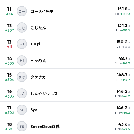
11
151.8
pt
コーメイ先生
コー
84
+121.0
▲
2
ITP
12
151.2
pt
こじたん
こじ
307
+151.2
▲
1
ITP
13
150.2
pt
suspi
SU
11
±0.0
▼
2
ITP
14
148.7
pt
HI
Hiroりん
305
+148.7
▲
1
ITP
15
148.7
pt
タケナカ
タケ
304
+148.7
▲
1
ITP
16
146.2
pt
しんやザウルス
しん
303
+146.2
▲
1
ITP
17
146.2
pt
Syo
SY
302
+146.2
▲
1
ITP
18
143.6
pt
SE
SevenDeuc京橋
301
+143.6
▲
1
ITP