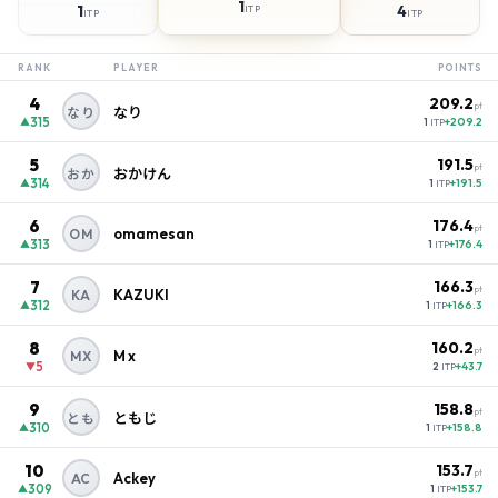
1
1
4
ITP
ITP
ITP
RANK
PLAYER
POINTS
4
209.2
pt
なり
なり
315
+209.2
▲
1
ITP
5
191.5
pt
おかけん
おか
314
+191.5
▲
1
ITP
6
176.4
pt
omamesan
OM
313
+176.4
▲
1
ITP
7
166.3
pt
KAZUKI
KA
312
+166.3
▲
1
ITP
8
160.2
pt
M x
MX
5
+43.7
▼
2
ITP
9
158.8
pt
ともじ
とも
310
+158.8
▲
1
ITP
10
153.7
pt
Ackey
AC
309
+153.7
▲
1
ITP