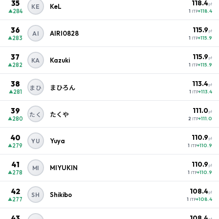
35
118.4
pt
KeL
KE
284
+118.4
▲
1
ITP
36
115.9
pt
AIRI0828
AI
283
+115.9
▲
1
ITP
37
115.9
pt
Kazuki
KA
282
+115.9
▲
1
ITP
38
113.4
pt
まひろん
まひ
281
+113.4
▲
1
ITP
39
111.0
pt
たくや
たく
280
+111.0
▲
2
ITP
40
110.9
pt
Yuya
YU
279
+110.9
▲
1
ITP
41
110.9
pt
MIYUKIN
MI
278
+110.9
▲
1
ITP
42
108.4
pt
Shikibo
SH
277
+108.4
▲
1
ITP
43
108.4
pt